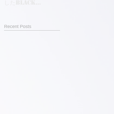
したBLACK
SAMURAI〜
Recent Posts